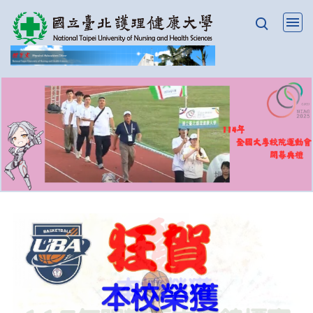
跳
到
主
要
內
容
區