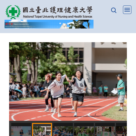
跳
到
主
要
內
容
區