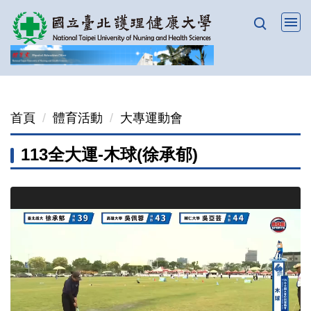
跳
到
主
要
內
容
首頁
體育活動
大專運動會
區
113全大運-木球(徐承郁)