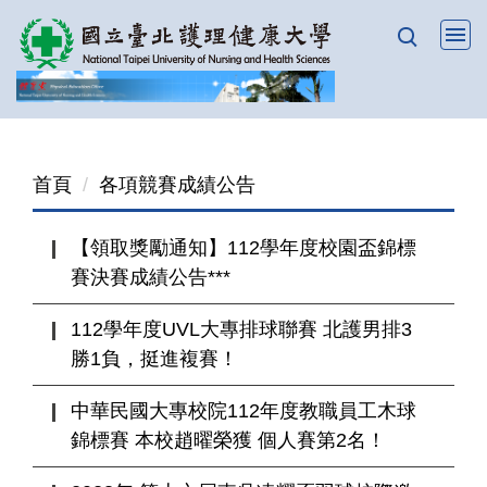
跳
到
主
要
內
容
首頁
各項競賽成績公告
區
【領取獎勵通知】112學年度校園盃錦標
賽決賽成績公告***
112學年度UVL大專排球聯賽 北護男排3
勝1負，挺進複賽！
中華民國大專校院112年度教職員工木球
錦標賽 本校趙曜榮獲 個人賽第2名！