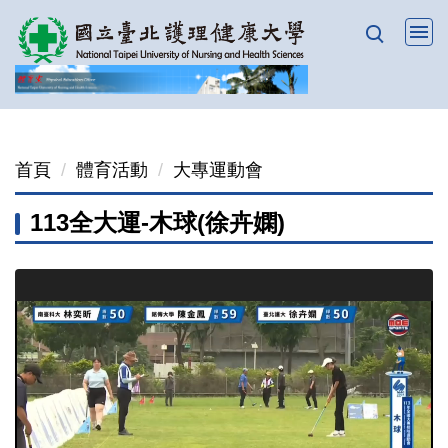
跳
到
主
要
內
容
首頁
體育活動
大專運動會
區
113全大運-木球(徐卉嫻)