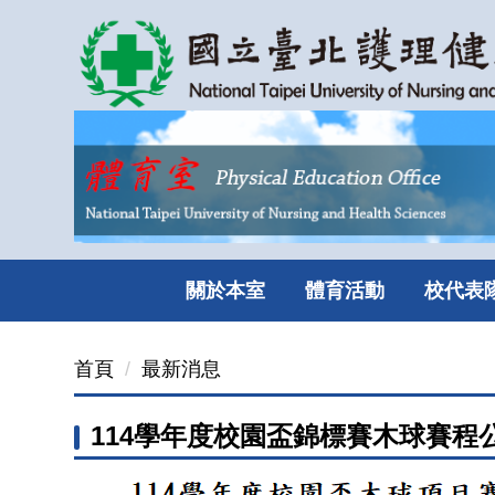
跳
到
主
要
內
容
區
關於本室
體育活動
校代表
首頁
最新消息
114學年度校園盃錦標賽木球賽程公告