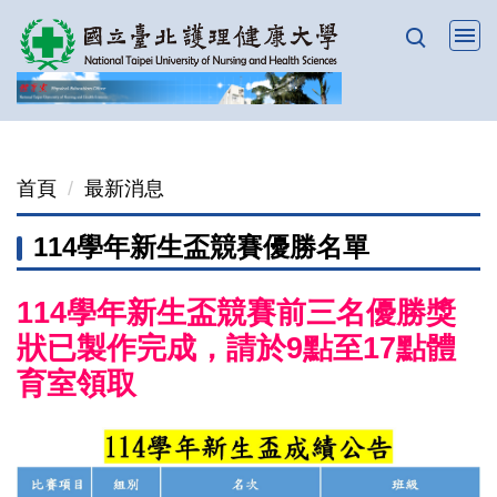
跳
到
主
要
內
容
首頁
最新消息
區
114學年新生盃競賽優勝名單
114學年新生盃競賽前三名優勝獎
狀已製作完成，請於9點至17點體
育室領取